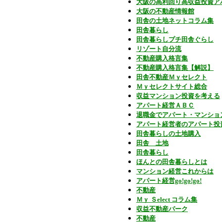
大阪の高利回り高収益投資ア
大阪の不動産情報館
田舎の土地ネットコラム集
田舎暮らし
田舎暮らしプチ田舎ぐらし
リゾート自分流
不動産購入格言集
不動産購入格言集【解説】
田舎不動産Ｍｙセレクト
Ｍｙセレクトサイト総合
収益マンション投資を考える
アパート経営ＡＢＣ
退職金でアパート・マンショ
アパート経営者のアパート投
田舎暮らしの土地購入
田舎 土地
田舎暮らし
ほんとの田舎暮らしとは
マンション経営これからは
アパート経営go!go!go!
不動産
Ｍｙ Ｓelect コラム集
収益不動産パーク
不動産