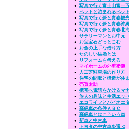
写真で行く富士山富士
ペットと泊まれるペッ
写真で行く夢と青春観
写真で行く夢と青春沖
写真で行く夢と青春北
サラリーマンとお中元
お宝宝石どっとこむ
お金の上手な借り方
たのしい結婚とは
リフォームを考える
マイホームの外壁塗装
人工芝駐車場の作り方
住宅の間取と構造が住
売買太助
携帯へ電話をかけるマ
旅人の趣味と生活エッ
エコライフとバイオエ
高級車の条件ＡＢＣ
高級車とはこういう車
新車と中古車
トヨタの中古車を選ぶ