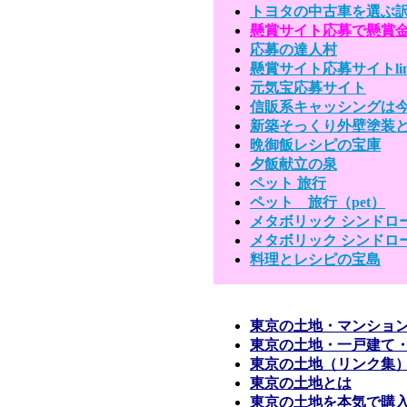
トヨタの中古車を選ぶ
懸賞サイト応募で懸賞
応募の達人村
懸賞サイト応募サイトli
元気宝応募サイト
信販系キャッシングは
新築そっくり外壁塗装
晩御飯レシピの宝庫
夕飯献立の泉
ペット 旅行
ペット 旅行（pet）
メタボリック シンドロ
メタボリック シンドロ
料理とレシピの宝島
東京の土地・マンショ
東京の土地・一戸建て
東京の土地（リンク集
東京の土地とは
東京の土地を本気で購