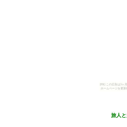
[PR] この広告は
ホームページを更新
旅人と趣