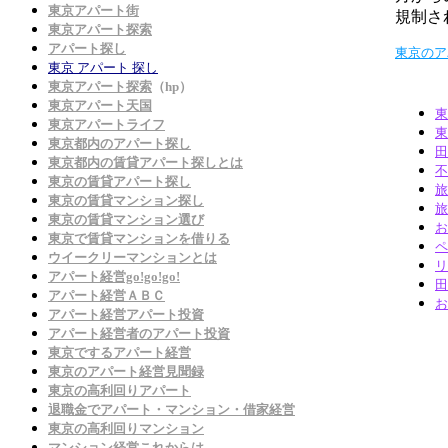
東京アパート街
規制さ
東京アパート探索
アパート探し
東京のア
東京 アパート 探し
東京アパート探索
（hp）
東京アパート天国
東
東京アパートライフ
東
東京都内のアパート探し
田
東京都内の賃貸アパート探しとは
不
東京の賃貸アパート探し
旅
東京の賃貸マンション探し
旅
東京の賃貸マンション選び
お
東京で賃貸マンションを借りる
ペ
ウイークリーマンションとは
リ
アパート経営go!go!go!
田
アパート経営ＡＢＣ
お
アパート経営アパート投資
アパート経営者のアパート投資
東京でするアパート経営
東京のアパート経営見聞録
東京の高利回りアパート
退職金でアパート・マンション・借家経営
東京の高利回りマンション
マンション経営これからは